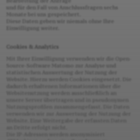
Bearbeitung der Anfrage
und für den Fall von Anschlussfragen sechs
Monate bei uns gespeichert.
Diese Daten geben wir niemals ohne Ihre
Einwilligung weiter.
Cookies & Analytics
Mit Ihrer Einwilligung verwenden wir die Open-
Source-Software Matomo zur Analyse und
statistischen Auswertung der Nutzung der
Website. Hierzu werden Cookies eingesetzt. Die
dadurch erhaltenen Informationen über die
Websitenutzung werden ausschließlich an
unsere Server übertragen und in pseudonymen
Nutzungsprofilen zusammengefasst. Die Daten
verwenden wir zur Auswertung der Nutzung der
Website. Eine Weitergabe der erfassten Daten
an Dritte erfolgt nicht.
Die IP-Adressen werden anonymisiert