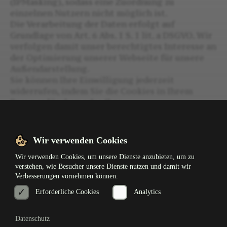
(IPMasking), sodass eine Zuordnung zu
einzelnen Nutzern nicht möglich ist.
Die Verarbeitung der Daten erfolgt auf
Grundlage von Art. 6 Abs. 1 S. 1 lit. a DSGVO. Wir
verfolgen damit unser berechtigtes Interesse an
der Optimierung unserer Webseite für unsere
Außendarstellung.
Sie können Ihre Einwilligung jederzeit
widerrufen, indem Sie die Cookies in Ihrem
Browser löschen oder Ihre
Datenschutzeinstellungen ändern.
Wir verwenden Cookies
Wir verwenden Cookies, um unsere Dienste anzubieten, um zu
verstehen, wie Besucher unsere Dienste nutzen und damit wir
Verbesserungen vornehmen können.
✓
✓
Erforderliche Cookies
Analytics
AGB
Datenschutz