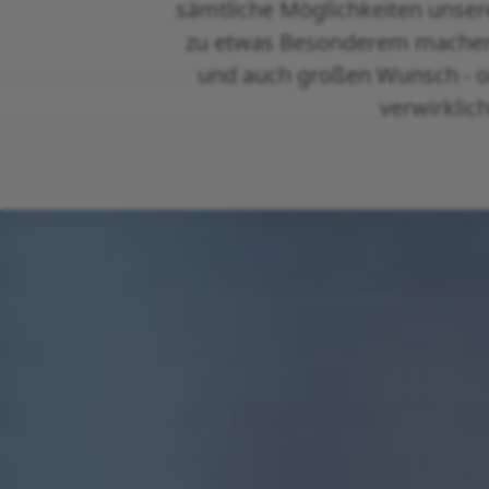
sämtliche Möglichkeiten unser
zu etwas Besonderem machen, 
und auch großen Wunsch - ob 
verwirklic