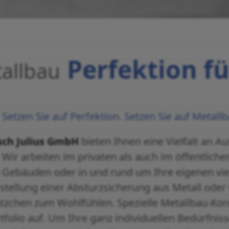
Perfektion fü
tallbau
Setzen Sie auf Perfektion. Setzen Sie auf Metal
sch Julius GmbH
bieten Ihnen eine Vielfalt an 
Wir arbeiten im privaten als auch im öffentlich
 Gebäuden oder in und rund um Ihre eigenen vie
rstellung einer Absturzsicherung aus Metall ode
zchen zum Wohlfühlen. Spezielle Metallbau-Kon
folio auf. Um Ihre ganz individuellen Bedürfnis