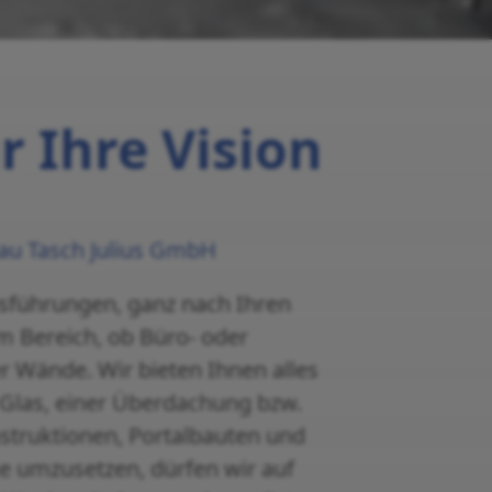
r Ihre Vision
lbau Tasch Julius GmbH
Ausführungen, ganz nach Ihren
em Bereich, ob Büro- oder
r Wände. Wir bieten Ihnen alles
r Glas, einer Überdachung bzw.
struktionen, Portalbauten und
se umzusetzen, dürfen wir auf