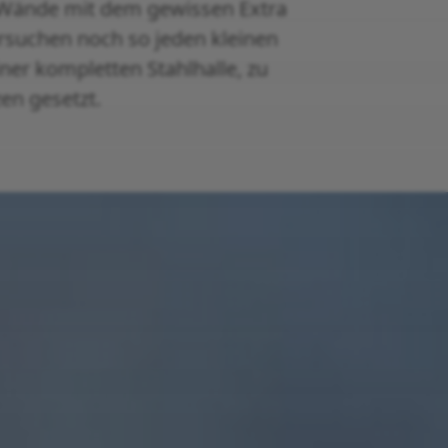
r Wände mit dem gewissen Extra
rsuchen noch so jeden kleinen
ner kompletten Stahlhalle, zu
en gesetzt.