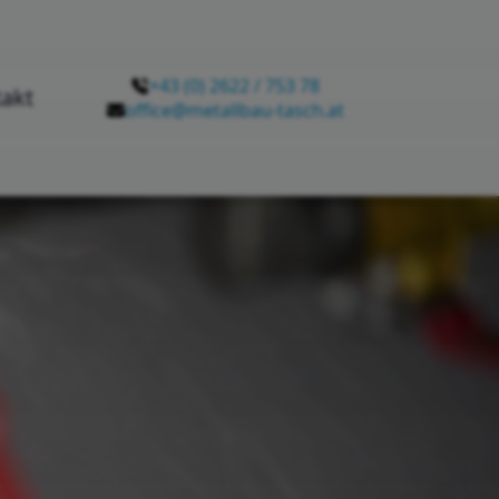
+43 (0) 2622 / 753 78
akt
office@metallbau-tasch.at