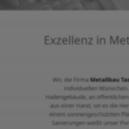
Exzellenz in Me
Wir, die Firma
Metallbau Ta
individuellen Wünschen. 
Hallengebäude, an öffentlichen
aus einer Hand, sei es die He
einem sonnengeschützten Plät
Sanierungen weißt unser Port